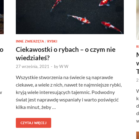
INNE ZWIERZĘTA
/
RYBKI
K
 o
Ciekawostki o rybach – o czym nie
wiedziałeś?
27 września, 2021
-
by
W W
Wszystkie stworzenia na świecie są naprawde
2
ciekawe, a wiele z nich, nawet te najmniejsze rybki,
W
w
kryją wiele interesujących tajemnic. Podwodny
k
świat jest naprawdę wspaniały i warto poświęcić
d
kilka minut, żeby …
d
w
CZYTAJ WIĘCEJ