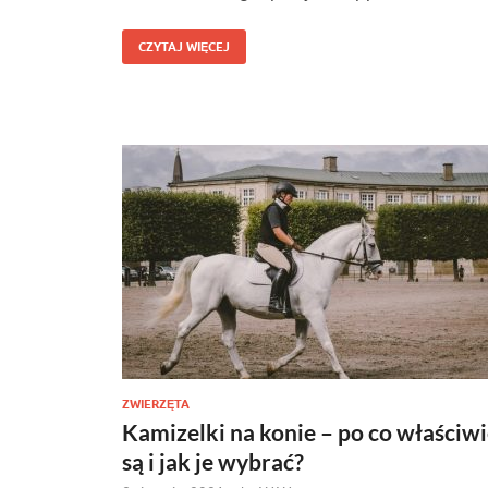
CZYTAJ WIĘCEJ
ZWIERZĘTA
Kamizelki na konie – po co właściw
są i jak je wybrać?