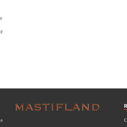
no
eż
ia
C