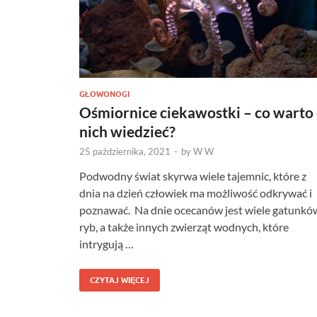
GŁOWONOGI
Ośmiornice ciekawostki – co warto
nich wiedzieć?
25 października, 2021
-
by
W W
Podwodny świat skyrwa wiele tajemnic, które z
dnia na dzień człowiek ma możliwość odkrywać i
poznawać. Na dnie ocecanów jest wiele gatunkó
ryb, a także innych zwierząt wodnych, które
intrygują …
CZYTAJ WIĘCEJ