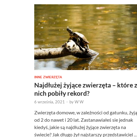
INNE ZWIERZĘTA
Najdłużej żyjące zwierzęta – które 
nich pobiły rekord?
6 września, 2021
-
by
W W
Zwierzęta domowe, w zależności od gatunku, żyj
od 2 do nawet i 20 lat. Zastanawiałeś sie jednak
kiedyś, jakie są najdłużej żyjące zwierzęta na
świecie? Jak długo żył najstarszy przedstawiciel 