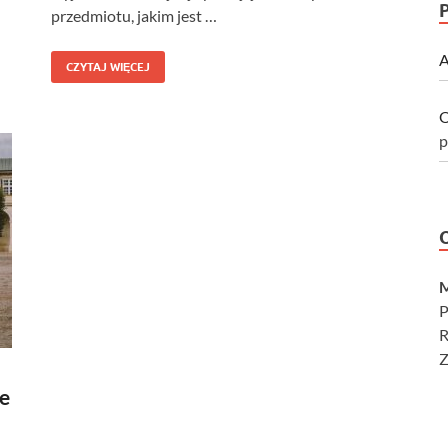
przedmiotu, jakim jest …
A
CZYTAJ WIĘCEJ
O
p
M
P
R
Z
ie