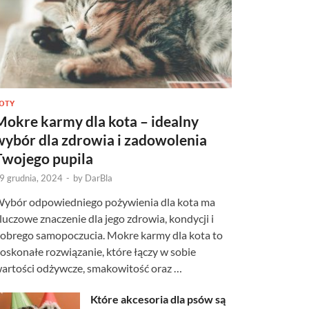
OTY
Mokre karmy dla kota – idealny
wybór dla zdrowia i zadowolenia
Twojego pupila
9 grudnia, 2024
-
by
DarBla
ybór odpowiedniego pożywienia dla kota ma
luczowe znaczenie dla jego zdrowia, kondycji i
obrego samopoczucia. Mokre karmy dla kota to
oskonałe rozwiązanie, które łączy w sobie
artości odżywcze, smakowitość oraz …
Które akcesoria dla psów są