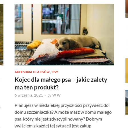
AKCESORIA DLA PSÓW
/
PSY
z
Kojec dla małego psa – jakie zalety
ma ten produkt?
6 września, 2021
-
by
W W
ą
Planujesz w niedalekiej przyszłości przywieźć do
domu szczeniaczka? A może masz w domu małego
psa, który nie jest zdyscyplinowany? Dobrym
…
wyjściem z każdej tej sytuacji jest zakup