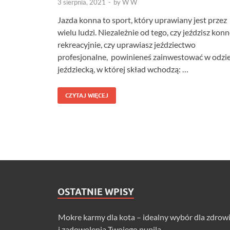
3 sierpnia, 2021
-
by
W W
Jazda konna to sport, który uprawiany jest przez
wielu ludzi. Niezależnie od tego, czy jeździsz kon
rekreacyjnie, czy uprawiasz jeździectwo
profesjonalne, powinieneś zainwestować w odzi
jeździecką, w której skład wchodzą: …
CZYTAJ WIĘCEJ
OSTATNIE WPISY
Mokre karmy dla kota – idealny wybór dla zdrow
i zadowolenia Twojego pupila