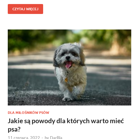
CZYTAJ WIĘCEJ
DLA MIŁOŚNIKÓW PSÓW
Jakie są powody dla których warto mieć
psa?
11 czerwca, 2022
-
by
DarBla