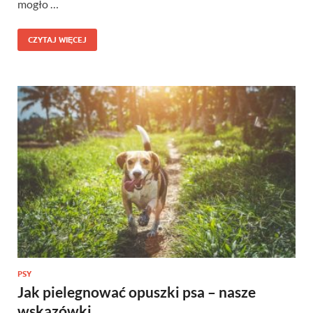
mogło …
CZYTAJ WIĘCEJ
PSY
Jak pielegnować opuszki psa – nasze
wskazówki