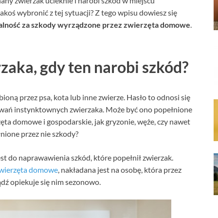
any zwierzak ucieknie i narobi szkód w miejscu
akoś wybronić z tej sytuacji? Z tego wpisu dowiesz się
alność za szkody wyrządzone przez zwierzęta domowe
.
zaka, gdy ten narobi szkód?
bioną przez psa, kota lub inne zwierze. Hasło to odnosi się
howań instynktownych zwierzaka. Może być ono popełnione
erzęta domowe i gospodarskie, jak gryzonie, węże, czy nawet
nione przez nie szkody?
est do naprawawienia szkód, które popełnił zwierzak.
zwierzęta domowe
, nakładana jest na osobę, która przez
ądź opiekuje się nim sezonowo.