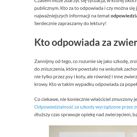
Czasem może zdarzyć się sytuacja, w której ukoch
publicznym. Kto za to odpowiada i czy można się j
najważniejszych informacji na temat
odpowiedzi
Serdecznie zapraszamy do lektury!
Kto odpowiada za zwier
Zannijmy od tego, co rozumie się jako szkodę, zro
do zniszczenia, które powstało na wskutek zac
nie tylko przez psy i koty, ale również i inne zwi
krowy. Kto w takim wypadku odpowiada za popeł
Co ciekawe, nie koniecznie właściciel zmuszony j
Odpowiedzialność za szkody wyrządzone przez 
dłuższy czas sprawuje opiekę nad zwierzęciem, b