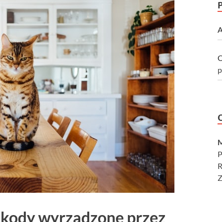
A
O
p
M
P
R
Z
zkody wyrządzone przez