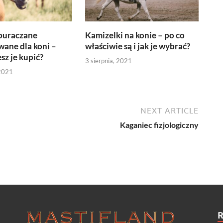
buraczane
Kamizelki na konie – po co
ane dla koni –
właściwie są i jak je wybrać?
sz je kupić?
3 sierpnia, 2021
 2021
NEXT ARTICLE
Kaganiec fizjologiczny