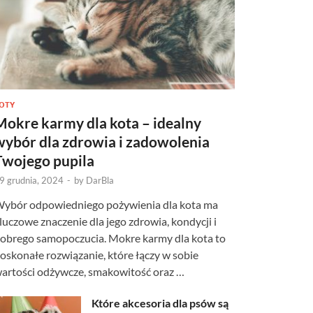
OTY
Mokre karmy dla kota – idealny
wybór dla zdrowia i zadowolenia
Twojego pupila
9 grudnia, 2024
-
by
DarBla
ybór odpowiedniego pożywienia dla kota ma
luczowe znaczenie dla jego zdrowia, kondycji i
obrego samopoczucia. Mokre karmy dla kota to
oskonałe rozwiązanie, które łączy w sobie
artości odżywcze, smakowitość oraz …
Które akcesoria dla psów są