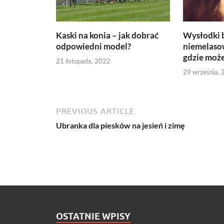
Kaski na konia – jak dobrać
Wysłodki 
odpowiedni model?
niemelasow
gdzie może
21 listopada, 2022
29 września,
PREVIOUS ARTICLE
Ubranka dla piesków na jesień i zimę
OSTATNIE WPISY