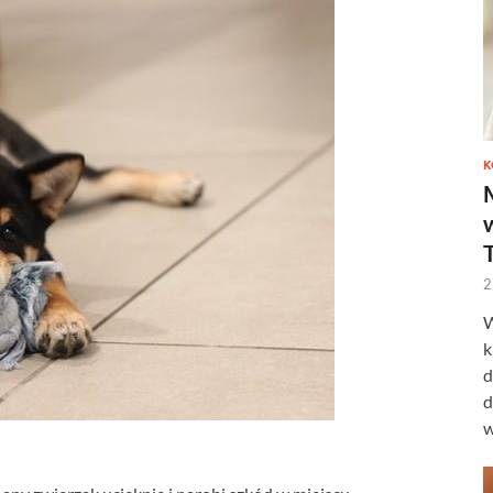
K
2
W
k
d
d
w