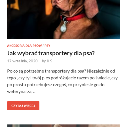
AKCESORIA DLA PSÓW
/
PSY
Jak wybrać transportery dla psa?
17 września, 2020
-
by
K S
Po co są potrzebne transportery dla psa? Niezależnie od
tego , czy ty i twój pies podróżujecie razem po świecie, czy
po prostu potrzebujesz czegoś, co przyniesie go do
weterynarza, …
CZYTAJ WIĘCEJ